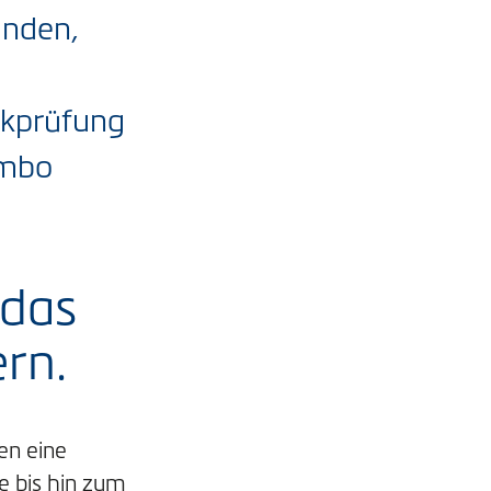
unden,
ckprüfung
ombo
 das
rn.
en eine
e bis hin zum