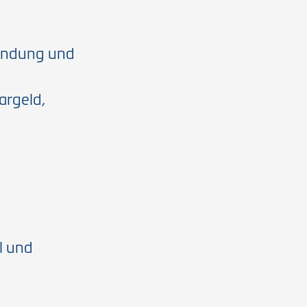
wendung und
argeld,
l und