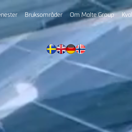
enester
Bruksområder
Om Malte Group
Kval