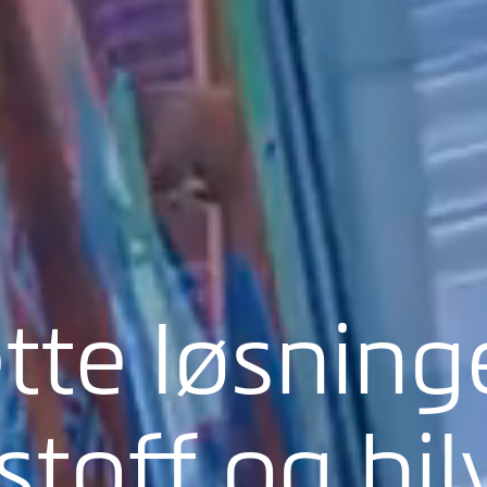
te løsning
stoff og bi