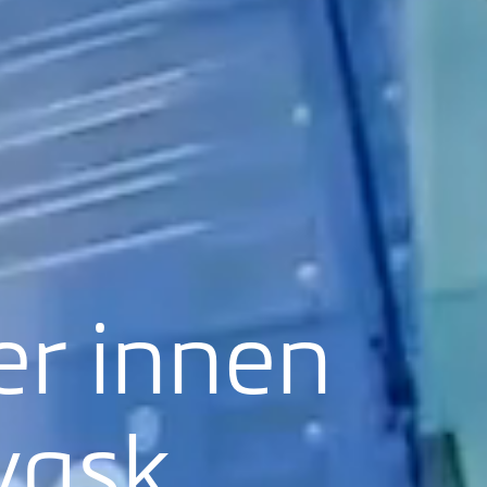
er innen
lvask