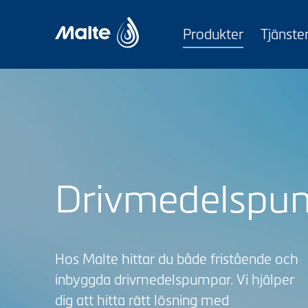
Skip
to
Produkter
Tjänste
content
Drivmedelspu
Hos Malte hittar du både fristående och
inbyggda drivmedelspumpar. Vi hjälper
dig att hitta rätt lösning med