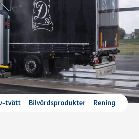
v-tvätt
Bilvårdsprodukter
Rening