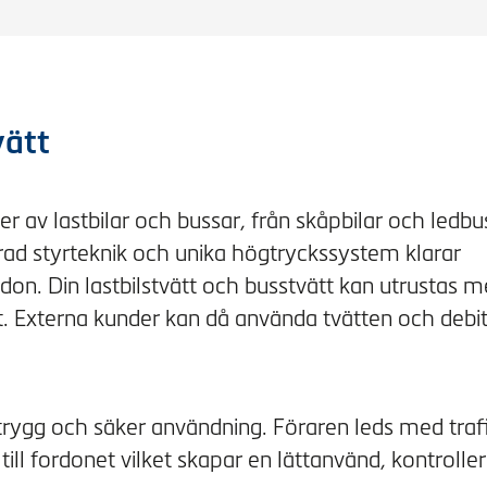
vätt
er av lastbilar och bussar, från skåpbilar och ledbus
ad styrteknik och unika högtryckssystem klarar
on. Din lastbilstvätt och busstvätt kan utrustas 
. Externa kunder kan då använda tvätten och debi
trygg och säker användning. Föraren leds med traf
till fordonet vilket skapar en lättanvänd, kontrolle