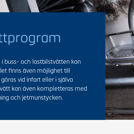
ättprogram
buss- och lastbilstvätten kan
et finns även möjlighet till
ras vid infart eller i själva
usstvätt kan även kompletteras med
ning och jetmunstycken.