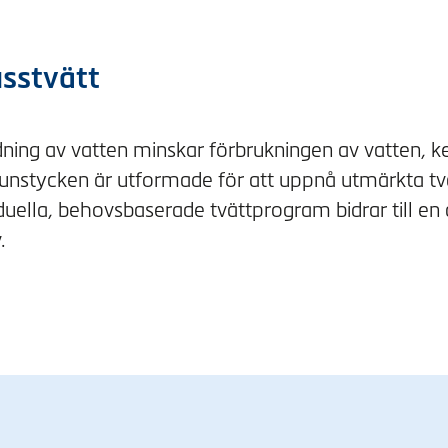
usstvätt
ning av vatten minskar förbrukningen av vatten, k
. Munstycken är utformade för att uppnå utmärkta tv
uella, behovsbaserade tvättprogram bidrar till en
.