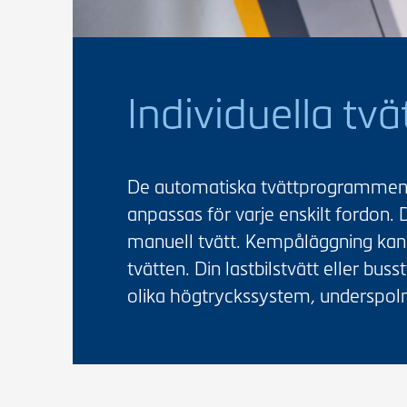
Individuella tv
De automatiska tvättprogrammen i 
anpassas för varje enskilt fordon. D
manuell tvätt. Kempåläggning kan gö
tvätten. Din lastbilstvätt eller b
olika högtryckssystem, underspol