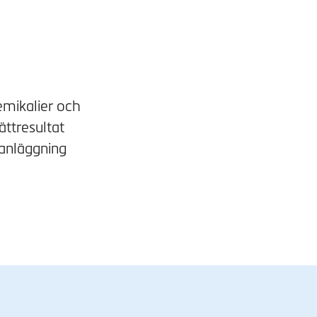
emikalier och
ättresultat
 anläggning