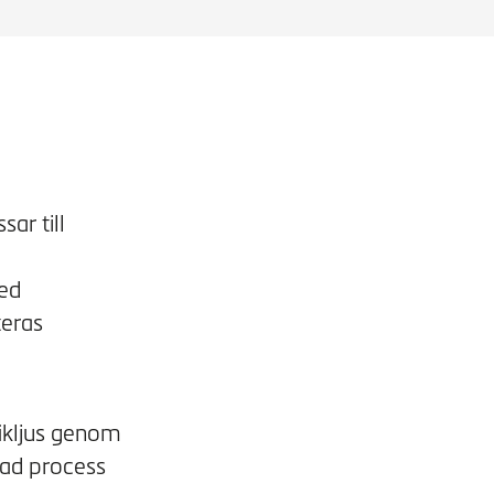
sar till
med
teras
ikljus genom
rad process