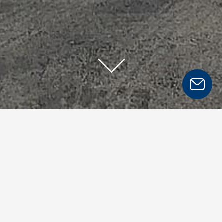
användningsområden
/
flekkefjord
Till en ö utanför Flekkefjord i sydligaste Norge
har Malte Group levererat en 43 m³ stor
minitank med bensin och diesel.